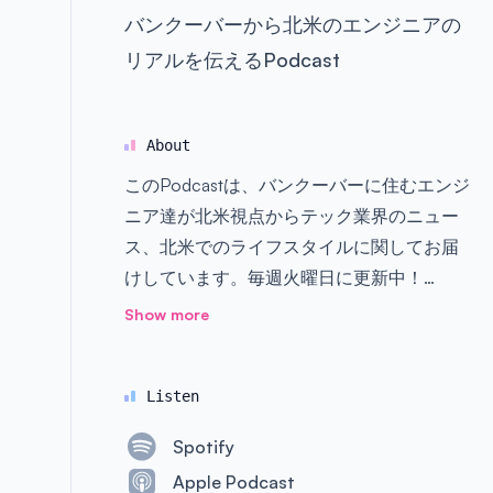
バンクーバーから北米のエンジニアの
リアルを伝えるPodcast
About
このPodcastは、バンクーバーに住むエンジ
ニア達が北米視点からテック業界のニュー
ス、北米でのライフスタイルに関してお届
けしています。毎週火曜日に更新中！
Show more
Yuya: サンフランシスコ ベイエリアのスター
トアップのCo-Founder & CTO。2019年か
Listen
らバンクーバーに移住。
Spotify
Senna: エンジニア・デザイナーに特化した
Apple Podcast