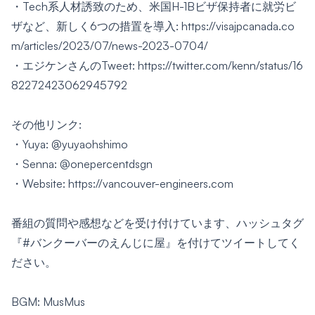
・Tech系人材誘致のため、米国H-1Bビザ保持者に就労ビ
ザなど、新しく6つの措置を導入:
https://visajpcanada.co
m/articles/2023/07/news-2023-0704/
・エジケンさんのTweet:
https://twitter.com/kenn/status/16
82272423062945792
その他リンク:
・Yuya:
@yuyaohshimo
・Senna:
@onepercentdsgn
・Website:
https://vancouver-engineers.com
番組の質問や感想などを受け付けています、ハッシュタグ
『#バンクーバーのえんじに屋』を付けてツイートしてく
ださい。
BGM: MusMus